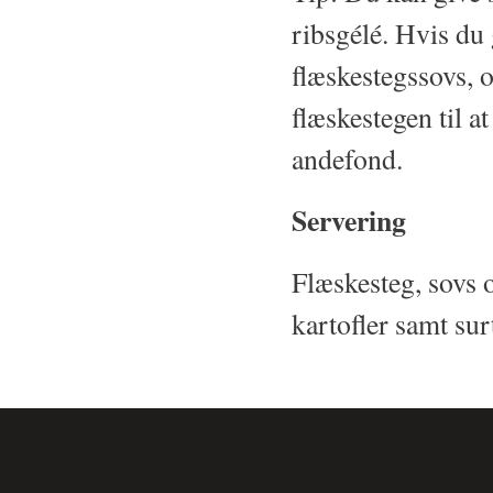
ribsgélé. Hvis du 
flæskestegssovs, o
flæskestegen til at
andefond.
Servering
Flæskesteg, sovs
kartofler samt surt