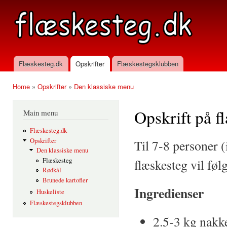
Ski
mai
flaeskesteg.dk
con
Flæskesteg.dk
Opskrifter
Flæskestegsklubben
Main menu
Home
»
Opskrifter
»
Den klassiske menu
You are here
Opskrift på f
Main menu
Flæskesteg.dk
Opskrifter
Til 7-8 personer 
Den klassiske menu
flæskesteg vil føl
Flæskesteg
Rødkål
Brunede kartofler
Ingredienser
Huskeliste
Flæskestegsklubben
2.5-3 kg nak