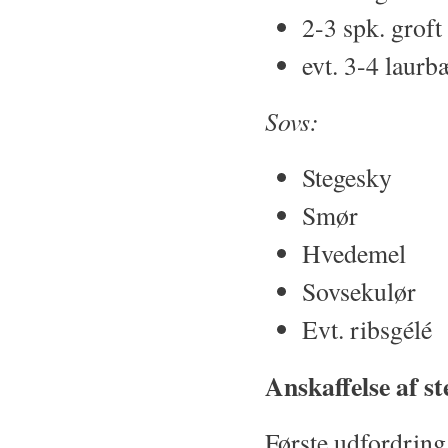
2-3 spk. groft 
evt. 3-4 laurb
Sovs:
Stegesky
Smør
Hvedemel
Sovsekulør
Evt. ribsgélé
Anskaffelse af st
Første udfordring 